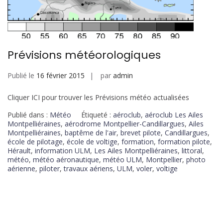
Prévisions météorologiques
Publié le
16 février 2015
par
admin
Cliquer ICI pour trouver les Prévisions météo actualisées
Publié dans :
Météo
Étiqueté :
aéroclub
,
aéroclub Les Ailes
Montpelliéraines
,
aérodrome Montpellier-Candillargues
,
Ailes
Montpelliéraines
,
baptême de l'air
,
brevet pilote
,
Candillargues
,
école de pilotage
,
école de voltige
,
formation
,
formation pilote
,
Hérault
,
information ULM
,
Les Ailes Montpelliéraines
,
littoral
,
météo
,
météo aéronautique
,
météo ULM
,
Montpellier
,
photo
aérienne
,
piloter
,
travaux aériens
,
ULM
,
voler
,
voltige