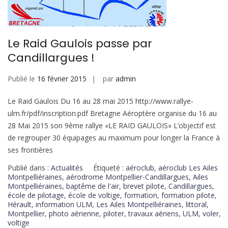
Le Raid Gaulois passe par
Candillargues !
Publié le
16 février 2015
par
admin
Le Raid Gaulois Du 16 au 28 mai 2015 http://www.rallye-
ulm.fr/pdf/inscription.pdf Bretagne Aéroptère organise du 16 au
28 Mai 2015 son 9ème rallye «LE RAID GAULOIS» L’objectif est
de regrouper 30 équipages au maximum pour longer la France à
ses frontières
Publié dans :
Actualités
Étiqueté :
aéroclub
,
aéroclub Les Ailes
Montpelliéraines
,
aérodrome Montpellier-Candillargues
,
Ailes
Montpelliéraines
,
baptême de l'air
,
brevet pilote
,
Candillargues
,
école de pilotage
,
école de voltige
,
formation
,
formation pilote
,
Hérault
,
information ULM
,
Les Ailes Montpelliéraines
,
littoral
,
Montpellier
,
photo aérienne
,
piloter
,
travaux aériens
,
ULM
,
voler
,
voltige