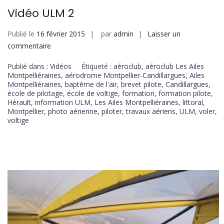
Vidéo ULM 2
Publié le
16 février 2015
par
admin
Laisser un
commentaire
Publié dans :
Vidéos
Étiqueté :
aéroclub
,
aéroclub Les Ailes
Montpelliéraines
,
aérodrome Montpellier-Candillargues
,
Ailes
Montpelliéraines
,
baptême de l'air
,
brevet pilote
,
Candillargues
,
école de pilotage
,
école de voltige
,
formation
,
formation pilote
,
Hérault
,
information ULM
,
Les Ailes Montpelliéraines
,
littoral
,
Montpellier
,
photo aérienne
,
piloter
,
travaux aériens
,
ULM
,
voler
,
voltige