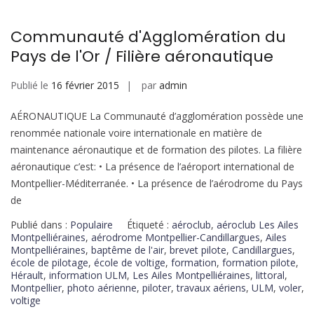
Communauté d'Agglomération du
Pays de l'Or / Filière aéronautique
Publié le
16 février 2015
par
admin
AÉRONAUTIQUE La Communauté d’agglomération possède une
renommée nationale voire internationale en matière de
maintenance aéronautique et de formation des pilotes. La filière
aéronautique c’est: • La présence de l’aéroport international de
Montpellier-Méditerranée. • La présence de l’aérodrome du Pays
de
Publié dans :
Populaire
Étiqueté :
aéroclub
,
aéroclub Les Ailes
Montpelliéraines
,
aérodrome Montpellier-Candillargues
,
Ailes
Montpelliéraines
,
baptême de l'air
,
brevet pilote
,
Candillargues
,
école de pilotage
,
école de voltige
,
formation
,
formation pilote
,
Hérault
,
information ULM
,
Les Ailes Montpelliéraines
,
littoral
,
Montpellier
,
photo aérienne
,
piloter
,
travaux aériens
,
ULM
,
voler
,
voltige