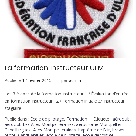
La formation Instructeur ULM
Publié le
17 février 2015
par
admin
Les 3 étapes de la formation instructeur 1 / Évaluation d’entrée
en formation instructeur 2 / Formation initiale 3/ Instructeur
stagiaire
Publié dans :
École de pilotage
,
Formation
Étiqueté :
aéroclub
,
aéroclub Les Ailes Montpelliéraines
,
aérodrome Montpellier-
Candillargues
,
Ailes Montpelliéraines
,
baptême de l'air
,
brevet
pilote
,
Candillargues
,
école de pilotage
,
école de voltige
,