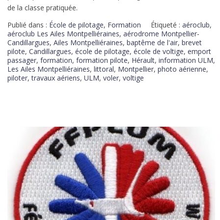
de la classe pratiquée.
Publié dans :
École de pilotage
,
Formation
Étiqueté :
aéroclub
,
aéroclub Les Ailes Montpelliéraines
,
aérodrome Montpellier-
Candillargues
,
Ailes Montpelliéraines
,
baptême de l'air
,
brevet
pilote
,
Candillargues
,
école de pilotage
,
école de voltige
,
emport
passager
,
formation
,
formation pilote
,
Hérault
,
information ULM
,
Les Ailes Montpelliéraines
,
littoral
,
Montpellier
,
photo aérienne
,
piloter
,
travaux aériens
,
ULM
,
voler
,
voltige