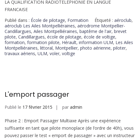
LA QUALIFICATION RADIOTELEPHONIE EN LANGUE
FRANCAISE
Publié dans :
École de pilotage
,
Formation
Étiqueté :
aéroclub
,
aéroclub Les Ailes Montpelliéraines
,
aérodrome Montpellier-
Candillargues
,
Ailes Montpelliéraines
,
baptême de l'air
,
brevet
pilote
,
Candillargues
,
école de pilotage
,
école de voltige
,
formation
,
formation pilote
,
Hérault
,
information ULM
,
Les Ailes
Montpelliéraines
,
littoral
,
Montpellier
,
photo aérienne
,
piloter
,
travaux aériens
,
ULM
,
voler
,
voltige
L'emport passager
Publié le
17 février 2015
par
admin
Phase 2 : Emport Passager Multiaxe Après une expérience
suffisante en tant que pilote monoplace (de l’ordre de 40h), vous
pouvez passer le test « emport de passager » avec un instructeur