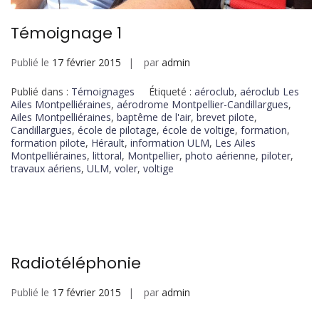
Témoignage 1
Publié le
17 février 2015
par
admin
Publié dans :
Témoignages
Étiqueté :
aéroclub
,
aéroclub Les
Ailes Montpelliéraines
,
aérodrome Montpellier-Candillargues
,
Ailes Montpelliéraines
,
baptême de l'air
,
brevet pilote
,
Candillargues
,
école de pilotage
,
école de voltige
,
formation
,
formation pilote
,
Hérault
,
information ULM
,
Les Ailes
Montpelliéraines
,
littoral
,
Montpellier
,
photo aérienne
,
piloter
,
travaux aériens
,
ULM
,
voler
,
voltige
Radiotéléphonie
Publié le
17 février 2015
par
admin