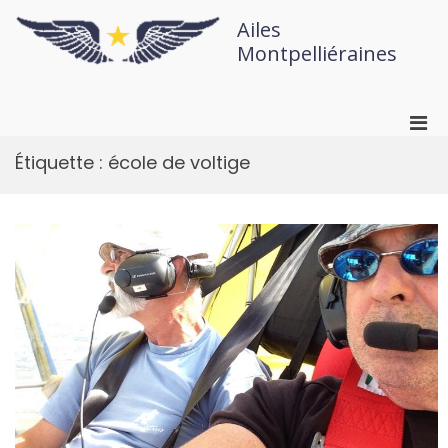
Ailes
Montpelliéraines
Étiquette :
école de voltige