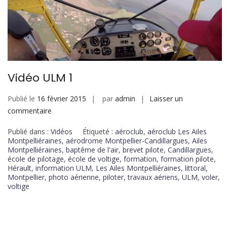
Vidéo ULM 1
Publié le
16 février 2015
par
admin
Laisser un
commentaire
Publié dans :
Vidéos
Étiqueté :
aéroclub
,
aéroclub Les Ailes
Montpelliéraines
,
aérodrome Montpellier-Candillargues
,
Ailes
Montpelliéraines
,
baptême de l'air
,
brevet pilote
,
Candillargues
,
école de pilotage
,
école de voltige
,
formation
,
formation pilote
,
Hérault
,
information ULM
,
Les Ailes Montpelliéraines
,
littoral
,
Montpellier
,
photo aérienne
,
piloter
,
travaux aériens
,
ULM
,
voler
,
voltige