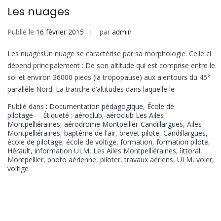
Les nuages
Publié le
16 février 2015
par
admin
Les nuagesUn nuage se caractérise par sa morphologie. Celle ci
dépend principalement : De son altitude qui est comprise entre le
sol et environ 36000 pieds (la tropopause) aux alentours du 45°
parallèle Nord. La tranche d’altitudes dans laquelle le
Publié dans :
Documentation pédagogique
,
École de
pilotage
Étiqueté :
aéroclub
,
aéroclub Les Ailes
Montpelliéraines
,
aérodrome Montpellier-Candillargues
,
Ailes
Montpelliéraines
,
baptême de l'air
,
brevet pilote
,
Candillargues
,
école de pilotage
,
école de voltige
,
formation
,
formation pilote
,
Hérault
,
information ULM
,
Les Ailes Montpelliéraines
,
littoral
,
Montpellier
,
photo aérienne
,
piloter
,
travaux aériens
,
ULM
,
voler
,
voltige