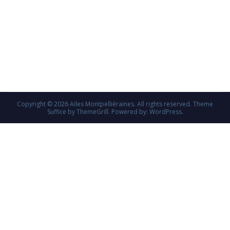
Copyright © 2026
Ailes Montpelliéraines
. All rights reserved. Theme
Suffice
by ThemeGrill. Powered by:
WordPress
.