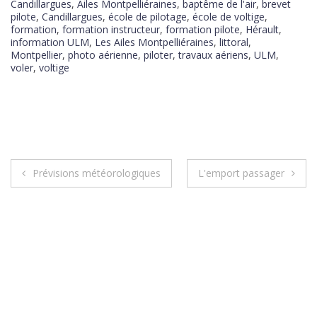
Candillargues
,
Ailes Montpelliéraines
,
baptême de l'air
,
brevet
pilote
,
Candillargues
,
école de pilotage
,
école de voltige
,
formation
,
formation instructeur
,
formation pilote
,
Hérault
,
information ULM
,
Les Ailes Montpelliéraines
,
littoral
,
Montpellier
,
photo aérienne
,
piloter
,
travaux aériens
,
ULM
,
voler
,
voltige
Prévisions météorologiques
L'emport passager