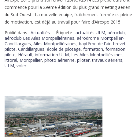
commencé pour la 29ème édition du plus grand meeting aérien
du Sud-Ouest ! La nouvelle équipe, fraîchement formée et pleine
de motivation, est déjà au travail pour faire d’Airexpo 2015
Publié dans :
Actualités
Étiqueté :
actualités ULM
,
aéroclub
,
aéroclub Les Ailes Montpelliéraines
,
aérodrome Montpellier-
Candillargues
,
Ailes Montpelliéraines
,
baptême de l'air
,
brevet
pilote
,
Candillargues
,
école de pilotage
,
formation
,
formation
pilote
,
Hérault
,
information ULM
,
Les Ailes Montpelliéraines
,
littoral
,
Montpellier
,
photo aérienne
,
piloter
,
travaux aériens
,
ULM
,
voler