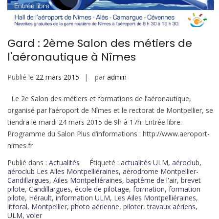
Gard : 2ème Salon des métiers de
l'aéronautique à Nîmes
Publié le
22 mars 2015
par
admin
Le 2e Salon des métiers et formations de l’aéronautique,
organisé par l’aéroport de Nîmes et le rectorat de Montpellier, se
tiendra le mardi 24 mars 2015 de 9h à 17h. Entrée libre.
Programme du Salon Plus d’informations : http://www.aeroport-
nimes.fr
Publié dans :
Actualités
Étiqueté :
actualités ULM
,
aéroclub
,
aéroclub Les Ailes Montpelliéraines
,
aérodrome Montpellier-
Candillargues
,
Ailes Montpelliéraines
,
baptême de l'air
,
brevet
pilote
,
Candillargues
,
école de pilotage
,
formation
,
formation
pilote
,
Hérault
,
information ULM
,
Les Ailes Montpelliéraines
,
littoral
,
Montpellier
,
photo aérienne
,
piloter
,
travaux aériens
,
ULM
,
voler