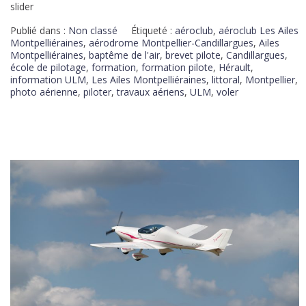
slider
Publié dans :
Non classé
Étiqueté :
aéroclub
,
aéroclub Les Ailes
Montpelliéraines
,
aérodrome Montpellier-Candillargues
,
Ailes
Montpelliéraines
,
baptême de l'air
,
brevet pilote
,
Candillargues
,
école de pilotage
,
formation
,
formation pilote
,
Hérault
,
information ULM
,
Les Ailes Montpelliéraines
,
littoral
,
Montpellier
,
photo aérienne
,
piloter
,
travaux aériens
,
ULM
,
voler