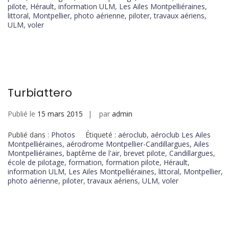
pilote
,
Hérault
,
information ULM
,
Les Ailes Montpelliéraines
,
littoral
,
Montpellier
,
photo aérienne
,
piloter
,
travaux aériens
,
ULM
,
voler
Turbiattero
Publié le
15 mars 2015
par
admin
Publié dans :
Photos
Étiqueté :
aéroclub
,
aéroclub Les Ailes
Montpelliéraines
,
aérodrome Montpellier-Candillargues
,
Ailes
Montpelliéraines
,
baptême de l'air
,
brevet pilote
,
Candillargues
,
école de pilotage
,
formation
,
formation pilote
,
Hérault
,
information ULM
,
Les Ailes Montpelliéraines
,
littoral
,
Montpellier
,
photo aérienne
,
piloter
,
travaux aériens
,
ULM
,
voler