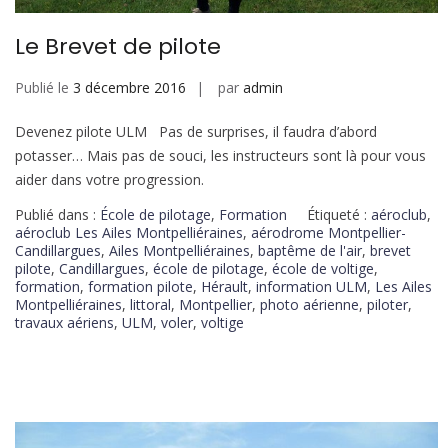
Le Brevet de pilote
Publié le
3 décembre 2016
par
admin
Devenez pilote ULM Pas de surprises, il faudra d’abord
potasser… Mais pas de souci, les instructeurs sont là pour vous
aider dans votre progression.
Publié dans :
École de pilotage
,
Formation
Étiqueté :
aéroclub
,
aéroclub Les Ailes Montpelliéraines
,
aérodrome Montpellier-
Candillargues
,
Ailes Montpelliéraines
,
baptême de l'air
,
brevet
pilote
,
Candillargues
,
école de pilotage
,
école de voltige
,
formation
,
formation pilote
,
Hérault
,
information ULM
,
Les Ailes
Montpelliéraines
,
littoral
,
Montpellier
,
photo aérienne
,
piloter
,
travaux aériens
,
ULM
,
voler
,
voltige