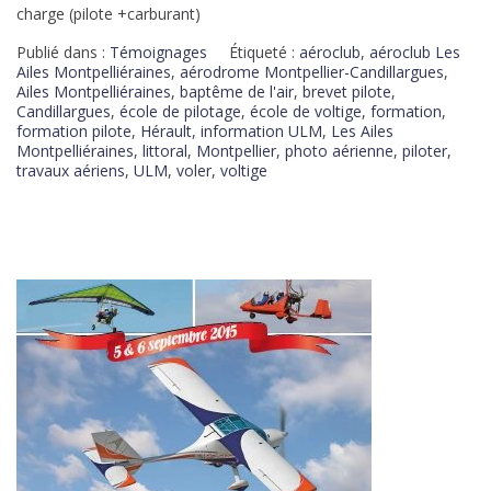
charge (pilote +carburant)
Publié dans :
Témoignages
Étiqueté :
aéroclub
,
aéroclub Les
Ailes Montpelliéraines
,
aérodrome Montpellier-Candillargues
,
Ailes Montpelliéraines
,
baptême de l'air
,
brevet pilote
,
Candillargues
,
école de pilotage
,
école de voltige
,
formation
,
formation pilote
,
Hérault
,
information ULM
,
Les Ailes
Montpelliéraines
,
littoral
,
Montpellier
,
photo aérienne
,
piloter
,
travaux aériens
,
ULM
,
voler
,
voltige