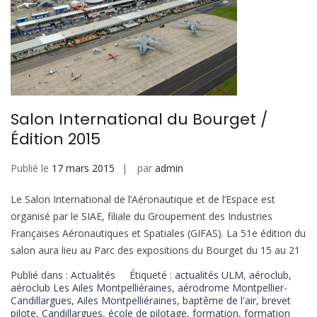
Salon International du Bourget /
Édition 2015
Publié le
17 mars 2015
par
admin
Le Salon International de l’Aéronautique et de l’Espace est
organisé par le SIAE, filiale du Groupement des Industries
Françaises Aéronautiques et Spatiales (GIFAS). La 51e édition du
salon aura lieu au Parc des expositions du Bourget du 15 au 21
Publié dans :
Actualités
Étiqueté :
actualités ULM
,
aéroclub
,
aéroclub Les Ailes Montpelliéraines
,
aérodrome Montpellier-
Candillargues
,
Ailes Montpelliéraines
,
baptême de l'air
,
brevet
pilote
,
Candillargues
,
école de pilotage
,
formation
,
formation