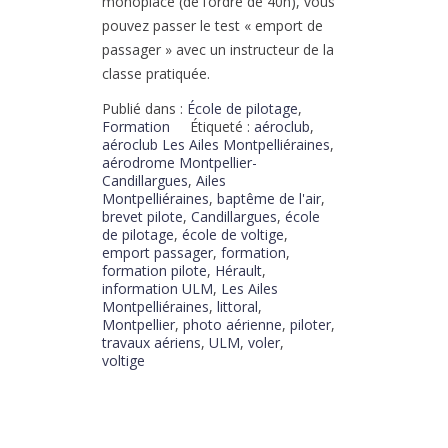
monoplace (de l’ordre de 40h), vous
pouvez passer le test « emport de
passager » avec un instructeur de la
classe pratiquée.
Publié dans :
École de pilotage
,
Formation
Étiqueté :
aéroclub
,
aéroclub Les Ailes Montpelliéraines
,
aérodrome Montpellier-
Candillargues
,
Ailes
Montpelliéraines
,
baptême de l'air
,
brevet pilote
,
Candillargues
,
école
de pilotage
,
école de voltige
,
emport passager
,
formation
,
formation pilote
,
Hérault
,
information ULM
,
Les Ailes
Montpelliéraines
,
littoral
,
Montpellier
,
photo aérienne
,
piloter
,
travaux aériens
,
ULM
,
voler
,
voltige