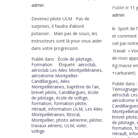
admin
Publié le
11 
admin
Devenez pilote ULM Pas de
surprises, il faudra d’abord
le Sport de 
potasser… Mais pas de souci, les
et comment j
instructeurs sont là pour vous aider
ciel par notr
dans votre progression.
travail » Voi
de mon appar
Publié dans :
École de pilotage
,
Formation
Étiqueté :
aéroclub
,
Kg masse en 
aéroclub Les Ailes Montpelliéraines
,
+carburant)
aérodrome Montpellier-
Candillargues
,
Ailes
Publié dans :
Montpelliéraines
,
baptême de l'air
,
Témoignage
brevet pilote
,
Candillargues
,
école
aéroclub Les
de pilotage
,
école de voltige
,
aérodrome M
formation
,
formation pilote
,
Candillargue
Hérault
,
information ULM
,
Les Ailes
Montpelliéra
Montpelliéraines
,
littoral
,
brevet pilote
Montpellier
,
photo aérienne
,
piloter
,
de pilotage
,
travaux aériens
,
ULM
,
voler
,
formation
,
f
voltige
Hérault
,
inf