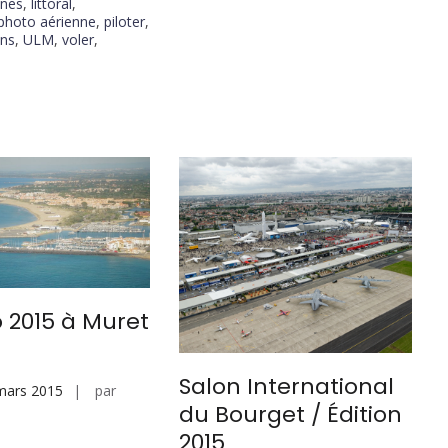
ines
,
littoral
,
photo aérienne
,
piloter
,
ens
,
ULM
,
voler
,
o 2015 à Muret
Salon International
mars 2015
par
du Bourget / Édition
2015