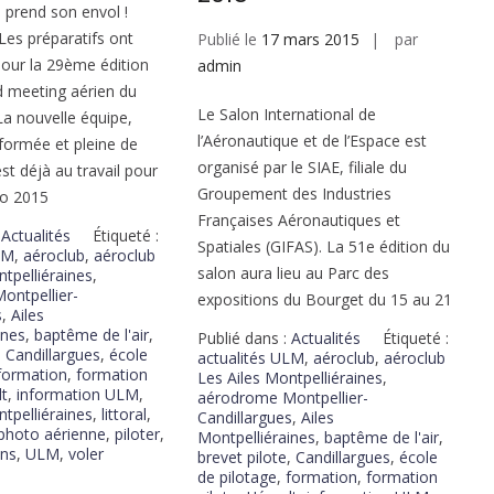
 prend son envol !
es préparatifs ont
Publié le
17 mars 2015
par
ur la 29ème édition
admin
d meeting aérien du
Le Salon International de
La nouvelle équipe,
l’Aéronautique et de l’Espace est
formée et pleine de
organisé par le SIAE, filiale du
st déjà au travail pour
Groupement des Industries
po 2015
Françaises Aéronautiques et
:
Actualités
Étiqueté :
Spatiales (GIFAS). La 51e édition du
LM
,
aéroclub
,
aéroclub
salon aura lieu au Parc des
ntpelliéraines
,
ontpellier-
expositions du Bourget du 15 au 21
s
,
Ailes
ines
,
baptême de l'air
,
Publié dans :
Actualités
Étiqueté :
,
Candillargues
,
école
actualités ULM
,
aéroclub
,
aéroclub
formation
,
formation
Les Ailes Montpelliéraines
,
lt
,
information ULM
,
aérodrome Montpellier-
ntpelliéraines
,
littoral
,
Candillargues
,
Ailes
photo aérienne
,
piloter
,
Montpelliéraines
,
baptême de l'air
,
ens
,
ULM
,
voler
brevet pilote
,
Candillargues
,
école
de pilotage
,
formation
,
formation