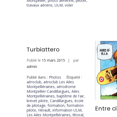
Montpellier
,
photo aérienne
,
piloter
,
travaux aériens
,
ULM
,
voler
Turbiattero
Publié le
15 mars 2015
par
admin
Publié dans :
Photos
Étiqueté :
aéroclub
,
aéroclub Les Ailes
Montpelliéraines
,
aérodrome
Montpellier-Candillargues
,
Ailes
Montpelliéraines
,
baptême de l'air
,
brevet pilote
,
Candillargues
,
école
de pilotage
,
formation
,
formation
Entre c
pilote
,
Hérault
,
information ULM
,
Les Ailes Montpelliéraines
,
littoral
,