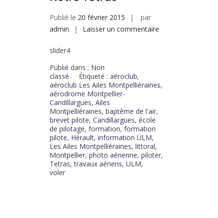
Publié le
20 février 2015
par
admin
Laisser un commentaire
slider4
Publié dans :
Non
classé
Étiqueté :
aéroclub
,
aéroclub Les Ailes Montpelliéraines
,
aérodrome Montpellier-
Candillargues
,
Ailes
Montpelliéraines
,
baptême de l'air
,
brevet pilote
,
Candillargues
,
école
de pilotage
,
formation
,
formation
pilote
,
Hérault
,
information ULM
,
Les Ailes Montpelliéraines
,
littoral
,
Montpellier
,
photo aérienne
,
piloter
,
Tetras
,
travaux aériens
,
ULM
,
voler