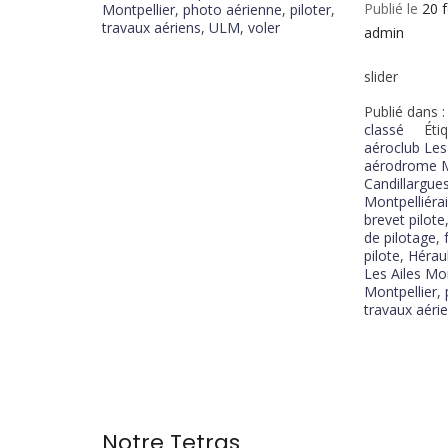
Publié le
20 
Montpellier
,
photo aérienne
,
piloter
,
travaux aériens
,
ULM
,
voler
admin
slider
Publié dans 
classé
Éti
aéroclub Les
aérodrome M
Candillargue
Montpelliéra
brevet pilote
de pilotage
,
pilote
,
Hérau
Les Ailes Mo
Montpellier
,
travaux aéri
Notre Tetras