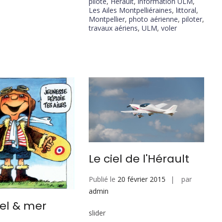
pilote
,
Hérault
,
information ULM
,
Les Ailes Montpelliéraines
,
littoral
,
Montpellier
,
photo aérienne
,
piloter
,
travaux aériens
,
ULM
,
voler
Le ciel de l'Hérault
Publié le
20 février 2015
par
admin
iel & mer
slider