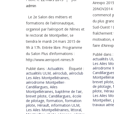
Airexpo 2015
admin
20NOV2014 L
commencé po
Le 2e Salon des métiers et
du plus gran
formations de l’aéronautique,
Sud-Ouest ! 
organisé par l’aéroport de Nîmes et
fraîchement 
le rectorat de Montpellier, se
motivation, e
tiendra le mardi 24 mars 2015 de
faire d’Airex
9h à 17h. Entrée libre. Programme
du Salon Plus d’informations :
Publié dans 
actualités U
http://www.aeroport-nimes.fr
Les Ailes Mo
aérodrome M
Publié dans :
Actualités
Étiqueté :
Candillargue
actualités ULM
,
aéroclub
,
aéroclub
Montpelliéra
Les Ailes Montpelliéraines
,
brevet pilote
aérodrome Montpellier-
de pilotage
,
Candillargues
,
Ailes
pilote
,
Hérau
Montpelliéraines
,
baptême de l'air
,
Les Ailes Mo
brevet pilote
,
Candillargues
,
école
Montpellier
,
de pilotage
,
formation
,
formation
travaux aéri
pilote
,
Hérault
,
information ULM
,
Les Ailes Montpelliéraines
,
littoral
,