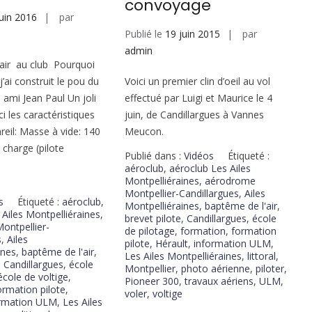
convoyage
juin 2016
par
Publié le
19 juin 2015
par
admin
l’air au club Pourquoi
Voici un premier clin d’oeil au vol
’ai construit le pou du
effectué par Luigi et Maurice le 4
e ami Jean Paul Un joli
juin, de Candillargues à Vannes
ci les caractéristiques
Meucon.
eil: Masse à vide: 140
charge (pilote
Publié dans :
Vidéos
Étiqueté :
aéroclub
,
aéroclub Les Ailes
Montpelliéraines
,
aérodrome
Montpellier-Candillargues
,
Ailes
s
Étiqueté :
aéroclub
,
Montpelliéraines
,
baptême de l'air
,
 Ailes Montpelliéraines
,
brevet pilote
,
Candillargues
,
école
ontpellier-
de pilotage
,
formation
,
formation
s
,
Ailes
pilote
,
Hérault
,
information ULM
,
ines
,
baptême de l'air
,
Les Ailes Montpelliéraines
,
littoral
,
,
Candillargues
,
école
Montpellier
,
photo aérienne
,
piloter
,
école de voltige
,
Pioneer 300
,
travaux aériens
,
ULM
,
ormation pilote
,
voler
,
voltige
ormation ULM
,
Les Ailes