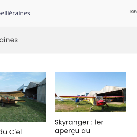
elliéraines
ESP
raines
Skyranger : 1er
aperçu du
du Ciel