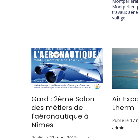
Montpelliéra
Montpellier
,
travaux aéri
voltige
Gard : 2ème Salon
Air Exp
des métiers de
Lherm
l'aéronautique à
Publié le
17 
Nîmes
admin
Publié le
22 mars 2015
par