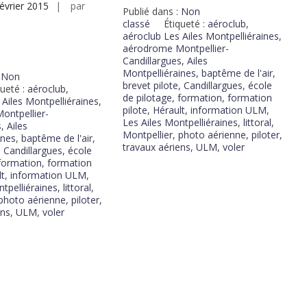
février 2015
par
Publié dans :
Non
classé
Étiqueté :
aéroclub
,
aéroclub Les Ailes Montpelliéraines
,
aérodrome Montpellier-
Candillargues
,
Ailes
Montpelliéraines
,
baptême de l'air
,
:
Non
brevet pilote
,
Candillargues
,
école
queté :
aéroclub
,
de pilotage
,
formation
,
formation
 Ailes Montpelliéraines
,
pilote
,
Hérault
,
information ULM
,
ontpellier-
Les Ailes Montpelliéraines
,
littoral
,
s
,
Ailes
Montpellier
,
photo aérienne
,
piloter
,
ines
,
baptême de l'air
,
travaux aériens
,
ULM
,
voler
,
Candillargues
,
école
formation
,
formation
lt
,
information ULM
,
ntpelliéraines
,
littoral
,
photo aérienne
,
piloter
,
ens
,
ULM
,
voler