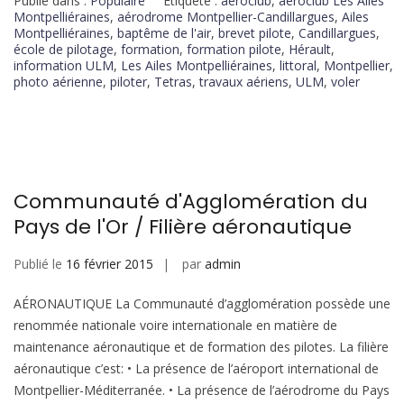
Publié dans :
Populaire
Étiqueté :
aéroclub
,
aéroclub Les Ailes
Montpelliéraines
,
aérodrome Montpellier-Candillargues
,
Ailes
Montpelliéraines
,
baptême de l'air
,
brevet pilote
,
Candillargues
,
école de pilotage
,
formation
,
formation pilote
,
Hérault
,
information ULM
,
Les Ailes Montpelliéraines
,
littoral
,
Montpellier
,
photo aérienne
,
piloter
,
Tetras
,
travaux aériens
,
ULM
,
voler
Communauté d'Agglomération du
Pays de l'Or / Filière aéronautique
Publié le
16 février 2015
par
admin
AÉRONAUTIQUE La Communauté d’agglomération possède une
renommée nationale voire internationale en matière de
maintenance aéronautique et de formation des pilotes. La filière
aéronautique c’est: • La présence de l’aéroport international de
Montpellier-Méditerranée. • La présence de l’aérodrome du Pays