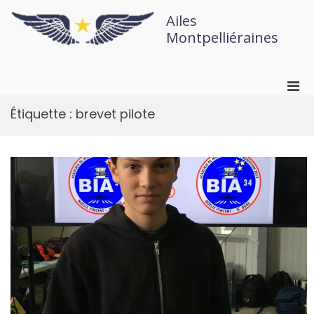
Ailes
Montpelliéraines
Étiquette :
brevet pilote