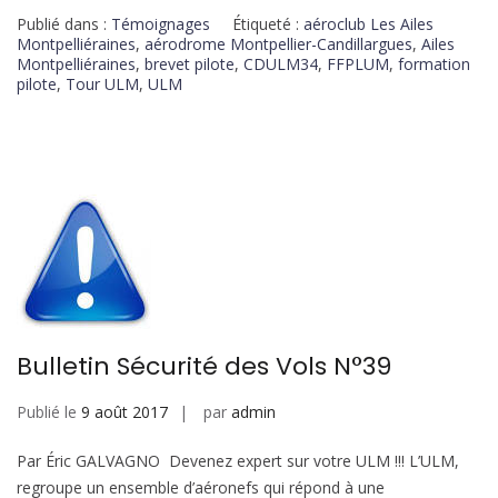
Publié dans :
Témoignages
Étiqueté :
aéroclub Les Ailes
Montpelliéraines
,
aérodrome Montpellier-Candillargues
,
Ailes
Montpelliéraines
,
brevet pilote
,
CDULM34
,
FFPLUM
,
formation
pilote
,
Tour ULM
,
ULM
Bulletin Sécurité des Vols N°39
Publié le
9 août 2017
par
admin
Par Éric GALVAGNO Devenez expert sur votre ULM !!! L’ULM,
regroupe un ensemble d’aéronefs qui répond à une