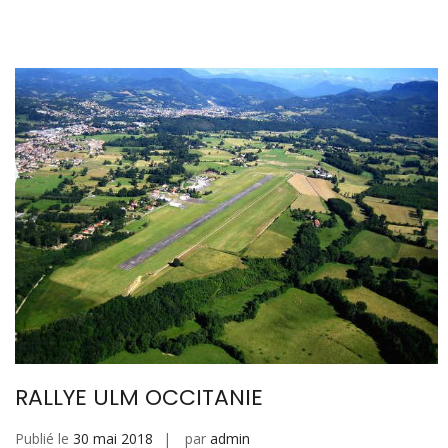
RALLYE ULM OCCITANIE
Publié le
30 mai 2018
par
admin