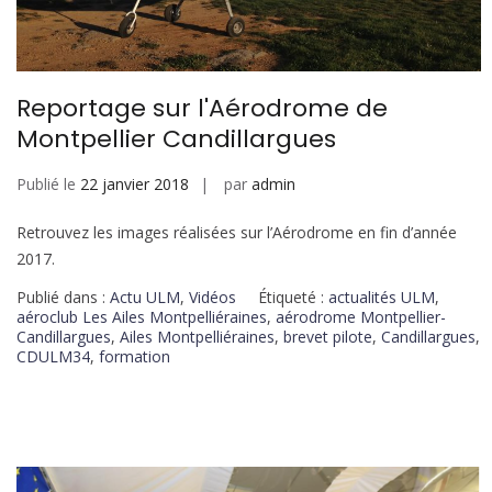
Reportage sur l'Aérodrome de
Montpellier Candillargues
Publié le
22 janvier 2018
par
admin
Retrouvez les images réalisées sur l’Aérodrome en fin d’année
2017.
Publié dans :
Actu ULM
,
Vidéos
Étiqueté :
actualités ULM
,
aéroclub Les Ailes Montpelliéraines
,
aérodrome Montpellier-
Candillargues
,
Ailes Montpelliéraines
,
brevet pilote
,
Candillargues
,
CDULM34
,
formation