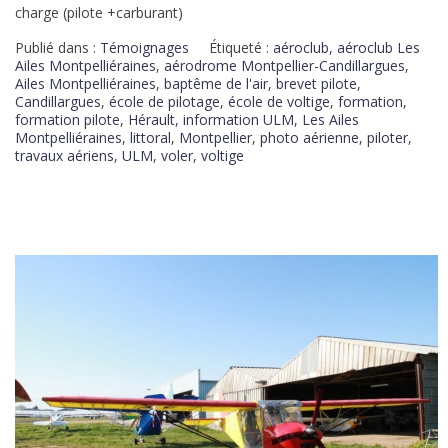
charge (pilote +carburant)
Publié dans :
Témoignages
Étiqueté :
aéroclub
,
aéroclub Les
Ailes Montpelliéraines
,
aérodrome Montpellier-Candillargues
,
Ailes Montpelliéraines
,
baptême de l'air
,
brevet pilote
,
Candillargues
,
école de pilotage
,
école de voltige
,
formation
,
formation pilote
,
Hérault
,
information ULM
,
Les Ailes
Montpelliéraines
,
littoral
,
Montpellier
,
photo aérienne
,
piloter
,
travaux aériens
,
ULM
,
voler
,
voltige