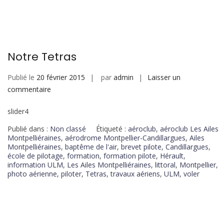
Notre Tetras
Publié le
20 février 2015
par
admin
Laisser un
commentaire
slider4
Publié dans :
Non classé
Étiqueté :
aéroclub
,
aéroclub Les Ailes
Montpelliéraines
,
aérodrome Montpellier-Candillargues
,
Ailes
Montpelliéraines
,
baptême de l'air
,
brevet pilote
,
Candillargues
,
école de pilotage
,
formation
,
formation pilote
,
Hérault
,
information ULM
,
Les Ailes Montpelliéraines
,
littoral
,
Montpellier
,
photo aérienne
,
piloter
,
Tetras
,
travaux aériens
,
ULM
,
voler