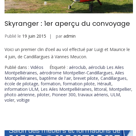
Skyranger : 1er aperçu du convoyage
Publié le
19 juin 2015
par
admin
Voici un premier clin d’oeil au vol effectué par Luigi et Maurice le
4 juin, de Candillargues à Vannes Meucon.
Publié dans :
Vidéos
Étiqueté :
aéroclub
,
aéroclub Les Ailes
Montpelliéraines
,
aérodrome Montpellier-Candillargues
,
Ailes
Montpelliéraines
,
baptême de l'air
,
brevet pilote
,
Candillargues
,
école de pilotage
,
formation
,
formation pilote
,
Hérault
,
information ULM
,
Les Ailes Montpelliéraines
,
littoral
,
Montpellier
,
photo aérienne
,
piloter
,
Pioneer 300
,
travaux aériens
,
ULM
,
voler
,
voltige