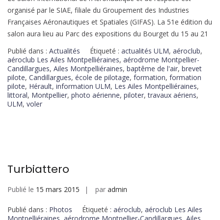
organisé par le SIAE, filiale du Groupement des Industries
Françaises Aéronautiques et Spatiales (GIFAS). La 51e édition du
salon aura lieu au Parc des expositions du Bourget du 15 au 21
Publié dans :
Actualités
Étiqueté :
actualités ULM
,
aéroclub
,
aéroclub Les Ailes Montpelliéraines
,
aérodrome Montpellier-
Candillargues
,
Ailes Montpelliéraines
,
baptême de l'air
,
brevet
pilote
,
Candillargues
,
école de pilotage
,
formation
,
formation
pilote
,
Hérault
,
information ULM
,
Les Ailes Montpelliéraines
,
littoral
,
Montpellier
,
photo aérienne
,
piloter
,
travaux aériens
,
ULM
,
voler
Turbiattero
Publié le
15 mars 2015
par
admin
Publié dans :
Photos
Étiqueté :
aéroclub
,
aéroclub Les Ailes
Montpelliéraines
,
aérodrome Montpellier-Candillargues
,
Ailes