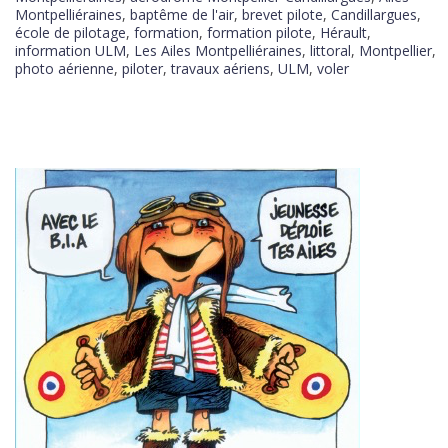
Montpelliéraines
,
baptême de l'air
,
brevet pilote
,
Candillargues
,
école de pilotage
,
formation
,
formation pilote
,
Hérault
,
information ULM
,
Les Ailes Montpelliéraines
,
littoral
,
Montpellier
,
photo aérienne
,
piloter
,
travaux aériens
,
ULM
,
voler