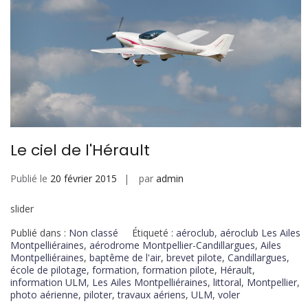
Le ciel de l'Hérault
Publié le
20 février 2015
par
admin
slider
Publié dans :
Non classé
Étiqueté :
aéroclub
,
aéroclub Les Ailes
Montpelliéraines
,
aérodrome Montpellier-Candillargues
,
Ailes
Montpelliéraines
,
baptême de l'air
,
brevet pilote
,
Candillargues
,
école de pilotage
,
formation
,
formation pilote
,
Hérault
,
information ULM
,
Les Ailes Montpelliéraines
,
littoral
,
Montpellier
,
photo aérienne
,
piloter
,
travaux aériens
,
ULM
,
voler