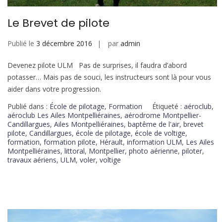
Le Brevet de pilote
Publié le
3 décembre 2016
par
admin
Devenez pilote ULM Pas de surprises, il faudra d’abord
potasser… Mais pas de souci, les instructeurs sont là pour vous
aider dans votre progression.
Publié dans :
École de pilotage
,
Formation
Étiqueté :
aéroclub
,
aéroclub Les Ailes Montpelliéraines
,
aérodrome Montpellier-
Candillargues
,
Ailes Montpelliéraines
,
baptême de l'air
,
brevet
pilote
,
Candillargues
,
école de pilotage
,
école de voltige
,
formation
,
formation pilote
,
Hérault
,
information ULM
,
Les Ailes
Montpelliéraines
,
littoral
,
Montpellier
,
photo aérienne
,
piloter
,
travaux aériens
,
ULM
,
voler
,
voltige