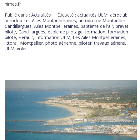
nimes.fr
Publié dans :
Actualités
Étiqueté :
actualités ULM
,
aéroclub
,
aéroclub Les Ailes Montpelliéraines
,
aérodrome Montpellier-
Candillargues
,
Ailes Montpelliéraines
,
baptême de l'air
,
brevet
pilote
,
Candillargues
,
école de pilotage
,
formation
,
formation
pilote
,
Hérault
,
information ULM
,
Les Ailes Montpelliéraines
,
littoral
,
Montpellier
,
photo aérienne
,
piloter
,
travaux aériens
,
ULM
,
voler