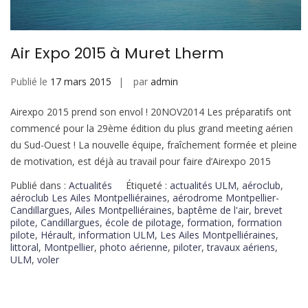
Air Expo 2015 à Muret Lherm
Publié le
17 mars 2015
par
admin
Airexpo 2015 prend son envol ! 20NOV2014 Les préparatifs ont
commencé pour la 29ème édition du plus grand meeting aérien
du Sud-Ouest ! La nouvelle équipe, fraîchement formée et pleine
de motivation, est déjà au travail pour faire d’Airexpo 2015
Publié dans :
Actualités
Étiqueté :
actualités ULM
,
aéroclub
,
aéroclub Les Ailes Montpelliéraines
,
aérodrome Montpellier-
Candillargues
,
Ailes Montpelliéraines
,
baptême de l'air
,
brevet
pilote
,
Candillargues
,
école de pilotage
,
formation
,
formation
pilote
,
Hérault
,
information ULM
,
Les Ailes Montpelliéraines
,
littoral
,
Montpellier
,
photo aérienne
,
piloter
,
travaux aériens
,
ULM
,
voler