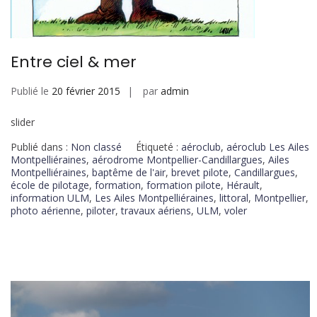
Entre ciel & mer
Publié le
20 février 2015
par
admin
slider
Publié dans :
Non classé
Étiqueté :
aéroclub
,
aéroclub Les Ailes
Montpelliéraines
,
aérodrome Montpellier-Candillargues
,
Ailes
Montpelliéraines
,
baptême de l'air
,
brevet pilote
,
Candillargues
,
école de pilotage
,
formation
,
formation pilote
,
Hérault
,
information ULM
,
Les Ailes Montpelliéraines
,
littoral
,
Montpellier
,
photo aérienne
,
piloter
,
travaux aériens
,
ULM
,
voler