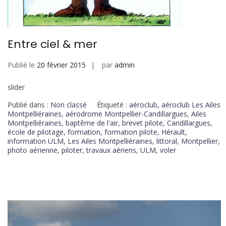
Entre ciel & mer
Publié le
20 février 2015
par
admin
slider
Publié dans :
Non classé
Étiqueté :
aéroclub
,
aéroclub Les Ailes
Montpelliéraines
,
aérodrome Montpellier-Candillargues
,
Ailes
Montpelliéraines
,
baptême de l'air
,
brevet pilote
,
Candillargues
,
école de pilotage
,
formation
,
formation pilote
,
Hérault
,
information ULM
,
Les Ailes Montpelliéraines
,
littoral
,
Montpellier
,
photo aérienne
,
piloter
,
travaux aériens
,
ULM
,
voler