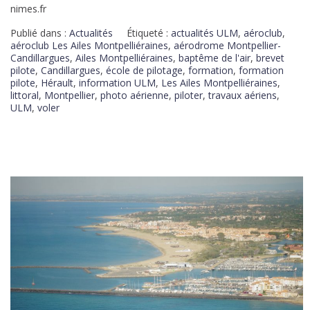
nimes.fr
Publié dans :
Actualités
Étiqueté :
actualités ULM
,
aéroclub
,
aéroclub Les Ailes Montpelliéraines
,
aérodrome Montpellier-
Candillargues
,
Ailes Montpelliéraines
,
baptême de l'air
,
brevet
pilote
,
Candillargues
,
école de pilotage
,
formation
,
formation
pilote
,
Hérault
,
information ULM
,
Les Ailes Montpelliéraines
,
littoral
,
Montpellier
,
photo aérienne
,
piloter
,
travaux aériens
,
ULM
,
voler