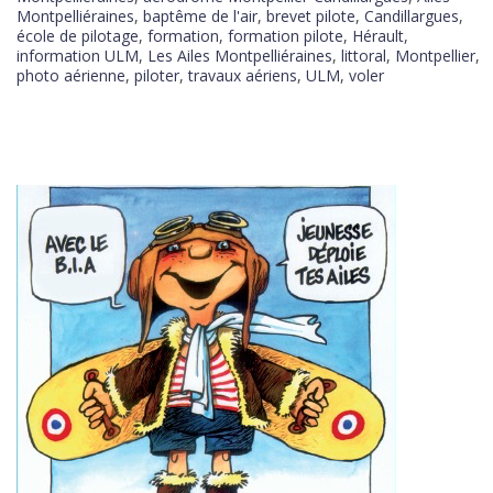
Montpelliéraines
,
baptême de l'air
,
brevet pilote
,
Candillargues
,
école de pilotage
,
formation
,
formation pilote
,
Hérault
,
information ULM
,
Les Ailes Montpelliéraines
,
littoral
,
Montpellier
,
photo aérienne
,
piloter
,
travaux aériens
,
ULM
,
voler