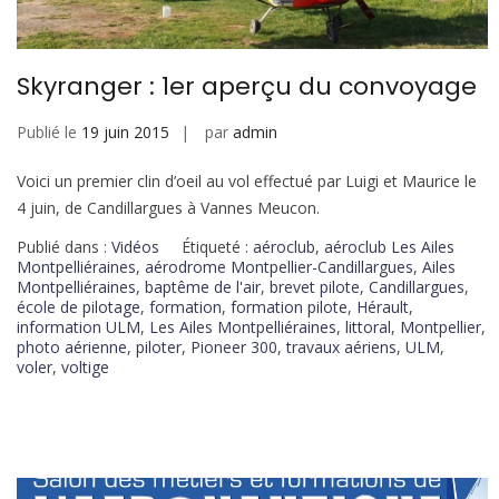
Skyranger : 1er aperçu du convoyage
Publié le
19 juin 2015
par
admin
Voici un premier clin d’oeil au vol effectué par Luigi et Maurice le
4 juin, de Candillargues à Vannes Meucon.
Publié dans :
Vidéos
Étiqueté :
aéroclub
,
aéroclub Les Ailes
Montpelliéraines
,
aérodrome Montpellier-Candillargues
,
Ailes
Montpelliéraines
,
baptême de l'air
,
brevet pilote
,
Candillargues
,
école de pilotage
,
formation
,
formation pilote
,
Hérault
,
information ULM
,
Les Ailes Montpelliéraines
,
littoral
,
Montpellier
,
photo aérienne
,
piloter
,
Pioneer 300
,
travaux aériens
,
ULM
,
voler
,
voltige