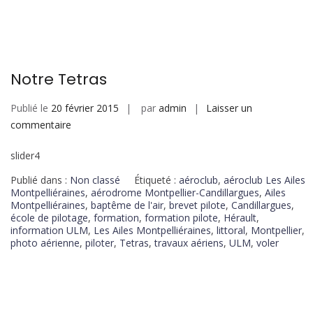
Notre Tetras
Publié le
20 février 2015
par
admin
Laisser un
commentaire
slider4
Publié dans :
Non classé
Étiqueté :
aéroclub
,
aéroclub Les Ailes
Montpelliéraines
,
aérodrome Montpellier-Candillargues
,
Ailes
Montpelliéraines
,
baptême de l'air
,
brevet pilote
,
Candillargues
,
école de pilotage
,
formation
,
formation pilote
,
Hérault
,
information ULM
,
Les Ailes Montpelliéraines
,
littoral
,
Montpellier
,
photo aérienne
,
piloter
,
Tetras
,
travaux aériens
,
ULM
,
voler