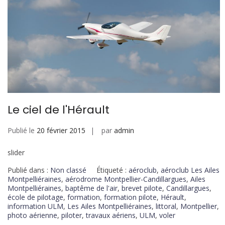
Le ciel de l'Hérault
Publié le
20 février 2015
par
admin
slider
Publié dans :
Non classé
Étiqueté :
aéroclub
,
aéroclub Les Ailes
Montpelliéraines
,
aérodrome Montpellier-Candillargues
,
Ailes
Montpelliéraines
,
baptême de l'air
,
brevet pilote
,
Candillargues
,
école de pilotage
,
formation
,
formation pilote
,
Hérault
,
information ULM
,
Les Ailes Montpelliéraines
,
littoral
,
Montpellier
,
photo aérienne
,
piloter
,
travaux aériens
,
ULM
,
voler