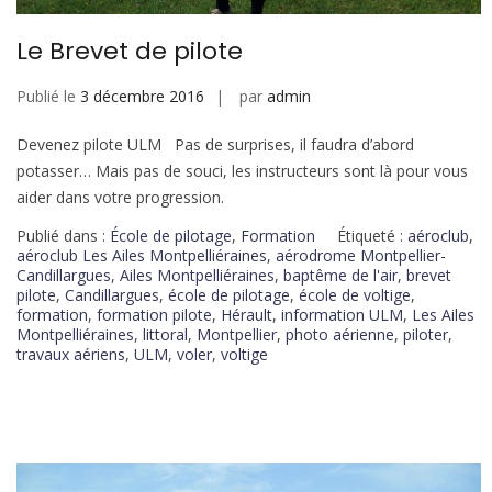
Le Brevet de pilote
Publié le
3 décembre 2016
par
admin
Devenez pilote ULM Pas de surprises, il faudra d’abord
potasser… Mais pas de souci, les instructeurs sont là pour vous
aider dans votre progression.
Publié dans :
École de pilotage
,
Formation
Étiqueté :
aéroclub
,
aéroclub Les Ailes Montpelliéraines
,
aérodrome Montpellier-
Candillargues
,
Ailes Montpelliéraines
,
baptême de l'air
,
brevet
pilote
,
Candillargues
,
école de pilotage
,
école de voltige
,
formation
,
formation pilote
,
Hérault
,
information ULM
,
Les Ailes
Montpelliéraines
,
littoral
,
Montpellier
,
photo aérienne
,
piloter
,
travaux aériens
,
ULM
,
voler
,
voltige