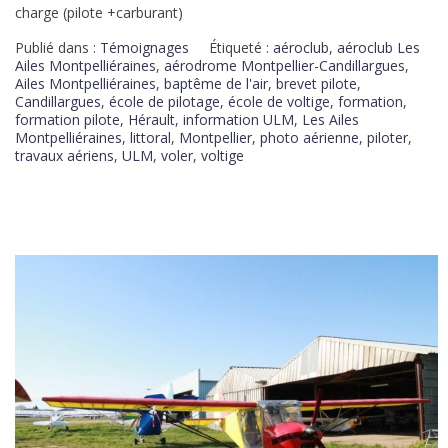
charge (pilote +carburant)
Publié dans :
Témoignages
Étiqueté :
aéroclub
,
aéroclub Les
Ailes Montpelliéraines
,
aérodrome Montpellier-Candillargues
,
Ailes Montpelliéraines
,
baptême de l'air
,
brevet pilote
,
Candillargues
,
école de pilotage
,
école de voltige
,
formation
,
formation pilote
,
Hérault
,
information ULM
,
Les Ailes
Montpelliéraines
,
littoral
,
Montpellier
,
photo aérienne
,
piloter
,
travaux aériens
,
ULM
,
voler
,
voltige