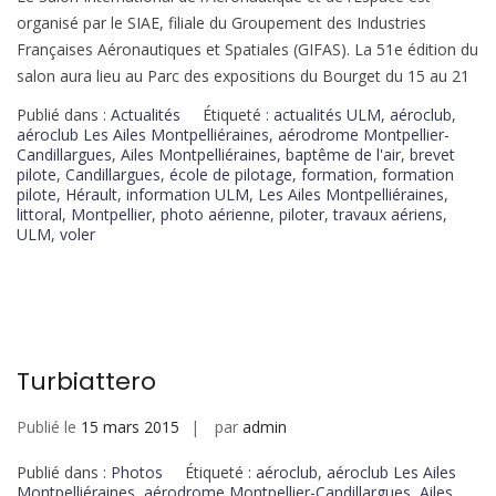
organisé par le SIAE, filiale du Groupement des Industries
Françaises Aéronautiques et Spatiales (GIFAS). La 51e édition du
salon aura lieu au Parc des expositions du Bourget du 15 au 21
Publié dans :
Actualités
Étiqueté :
actualités ULM
,
aéroclub
,
aéroclub Les Ailes Montpelliéraines
,
aérodrome Montpellier-
Candillargues
,
Ailes Montpelliéraines
,
baptême de l'air
,
brevet
pilote
,
Candillargues
,
école de pilotage
,
formation
,
formation
pilote
,
Hérault
,
information ULM
,
Les Ailes Montpelliéraines
,
littoral
,
Montpellier
,
photo aérienne
,
piloter
,
travaux aériens
,
ULM
,
voler
Turbiattero
Publié le
15 mars 2015
par
admin
Publié dans :
Photos
Étiqueté :
aéroclub
,
aéroclub Les Ailes
Montpelliéraines
,
aérodrome Montpellier-Candillargues
,
Ailes