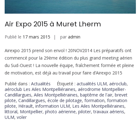
Air Expo 2015 à Muret Lherm
Publié le
17 mars 2015
par
admin
Airexpo 2015 prend son envol ! 20NOV2014 Les préparatifs ont
commencé pour la 29ème édition du plus grand meeting aérien
du Sud-Ouest ! La nouvelle équipe, fraîchement formée et pleine
de motivation, est déjà au travail pour faire d’Airexpo 2015
Publié dans :
Actualités
Étiqueté :
actualités ULM
,
aéroclub
,
aéroclub Les Ailes Montpelliéraines
,
aérodrome Montpellier-
Candillargues
,
Ailes Montpelliéraines
,
baptême de l'air
,
brevet
pilote
,
Candillargues
,
école de pilotage
,
formation
,
formation
pilote
,
Hérault
,
information ULM
,
Les Ailes Montpelliéraines
,
littoral
,
Montpellier
,
photo aérienne
,
piloter
,
travaux aériens
,
ULM
,
voler