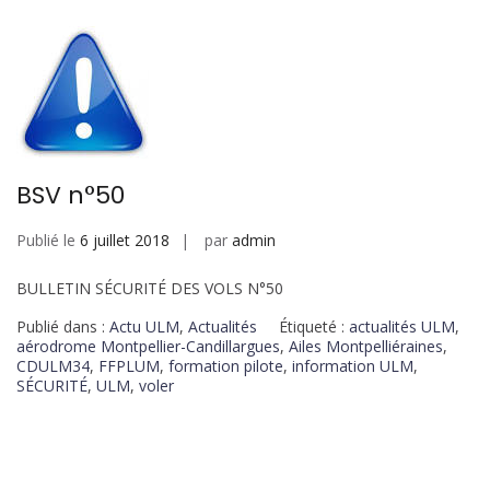
BSV n°50
Publié le
6 juillet 2018
par
admin
BULLETIN SÉCURITÉ DES VOLS N°50
Publié dans :
Actu ULM
,
Actualités
Étiqueté :
actualités ULM
,
aérodrome Montpellier-Candillargues
,
Ailes Montpelliéraines
,
CDULM34
,
FFPLUM
,
formation pilote
,
information ULM
,
SÉCURITÉ
,
ULM
,
voler