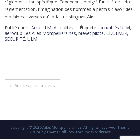
réglementation spécifique. Cependant, malgré l’unicité de cette
réglementation, l’imagination des hommes a permis d’avoir des
machines diverses qu’il a fallu distinguer. Ainsi,
Publié dans :
Actu ULM
,
Actualités
Étiqueté :
actualités ULM
,
aéroclub Les Ailes Montpelliéraines
,
brevet pilote
,
CDULM34
,
SÉCURITÉ
,
ULM
Articles plus anciens
Copyright © 2026
Ailes Montpelliéraines
. All rights reserved. Theme
Suffice
by ThemeGrill. Powered by:
WordPress
.