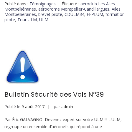
Publié dans :
Témoignages
Étiqueté :
aéroclub Les Ailes
Montpelliéraines
,
aérodrome Montpellier-Candillargues
,
Ailes
Montpelliéraines
,
brevet pilote
,
CDULM34
,
FFPLUM
,
formation
pilote
,
Tour ULM
,
ULM
Bulletin Sécurité des Vols N°39
Publié le
9 août 2017
par
admin
Par Éric GALVAGNO Devenez expert sur votre ULM !!! L’ULM,
regroupe un ensemble d’aéronefs qui répond à une