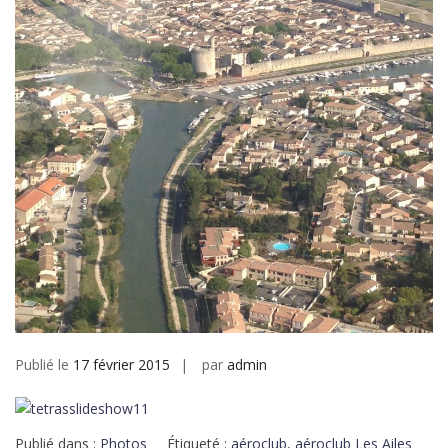
Publié le
17 février 2015
par
admin
Publié dans :
Photos
Étiqueté :
aéroclub
,
aéroclub Les Ailes