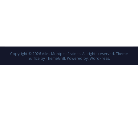
Copyright © 2026
Ailes Montpelliéraines
. All rights reserved. Theme
Suffice
by ThemeGrill. Powered by:
WordPress
.