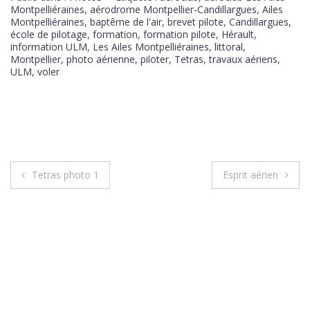
Montpelliéraines
,
aérodrome Montpellier-Candillargues
,
Ailes
Montpelliéraines
,
baptême de l'air
,
brevet pilote
,
Candillargues
,
école de pilotage
,
formation
,
formation pilote
,
Hérault
,
information ULM
,
Les Ailes Montpelliéraines
,
littoral
,
Montpellier
,
photo aérienne
,
piloter
,
Tetras
,
travaux aériens
,
ULM
,
voler
Tetras photo 1
Esprit aérien