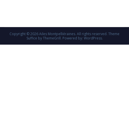
Copyright © 2026
Ailes Montpelliéraines
. All rights reserved. Theme
Suffice
by ThemeGrill. Powered by:
WordPress
.