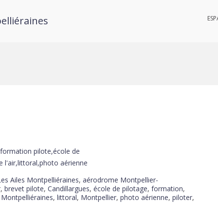
elliéraines
ESP
es Ailes Montpelliéraines
,
aérodrome Montpellier-
r
,
brevet pilote
,
Candillargues
,
école de pilotage
,
formation
,
 Montpelliéraines
,
littoral
,
Montpellier
,
photo aérienne
,
piloter
,