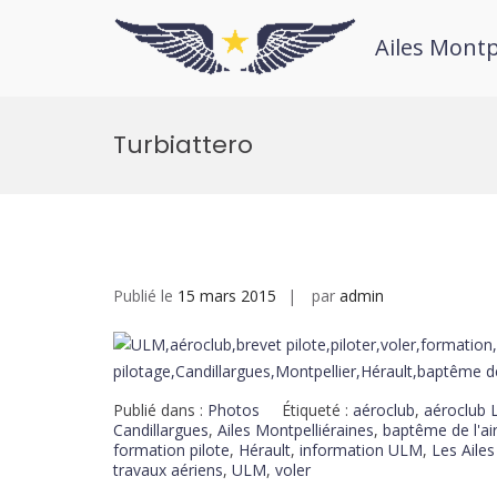
Ailes Montp
Turbiattero
Publié le
15 mars 2015
par
admin
Publié dans :
Photos
Étiqueté :
aéroclub
,
aéroclub L
Candillargues
,
Ailes Montpelliéraines
,
baptême de l'ai
formation pilote
,
Hérault
,
information ULM
,
Les Ailes
travaux aériens
,
ULM
,
voler