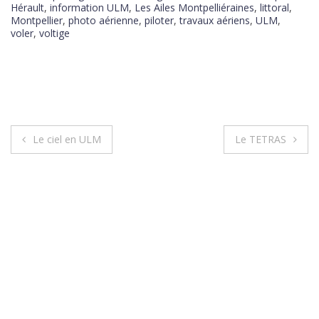
Hérault
,
information ULM
,
Les Ailes Montpelliéraines
,
littoral
,
Montpellier
,
photo aérienne
,
piloter
,
travaux aériens
,
ULM
,
voler
,
voltige
Le ciel en ULM
Le TETRAS