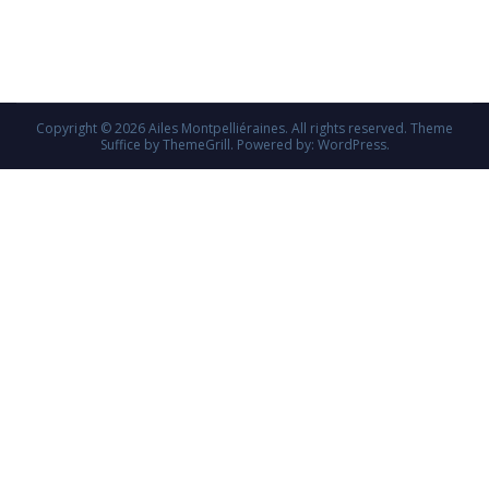
Copyright © 2026
Ailes Montpelliéraines
. All rights reserved. Theme
Suffice
by ThemeGrill. Powered by:
WordPress
.