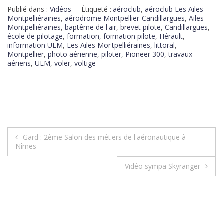
Publié dans :
Vidéos
Étiqueté :
aéroclub
,
aéroclub Les Ailes
Montpelliéraines
,
aérodrome Montpellier-Candillargues
,
Ailes
Montpelliéraines
,
baptême de l'air
,
brevet pilote
,
Candillargues
,
école de pilotage
,
formation
,
formation pilote
,
Hérault
,
information ULM
,
Les Ailes Montpelliéraines
,
littoral
,
Montpellier
,
photo aérienne
,
piloter
,
Pioneer 300
,
travaux
aériens
,
ULM
,
voler
,
voltige
Gard : 2ème Salon des métiers de l'aéronautique à
Nîmes
Vidéo sympa Skyranger