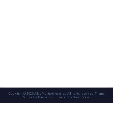
Copyright © 2026
Ailes Montpelliéraines
. All rights reserved. Theme
Suffice
by ThemeGrill. Powered by:
WordPress
.