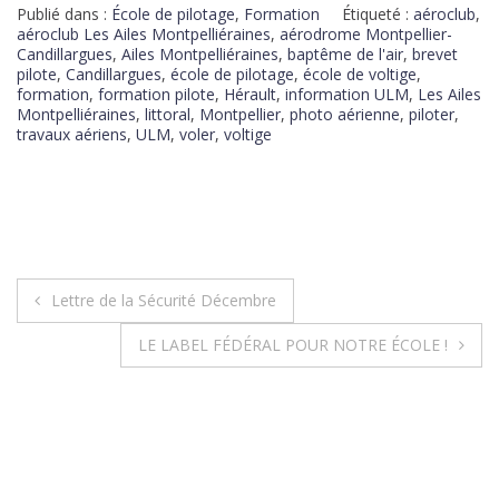
Publié dans :
École de pilotage
,
Formation
Étiqueté :
aéroclub
,
aéroclub Les Ailes Montpelliéraines
,
aérodrome Montpellier-
Candillargues
,
Ailes Montpelliéraines
,
baptême de l'air
,
brevet
pilote
,
Candillargues
,
école de pilotage
,
école de voltige
,
formation
,
formation pilote
,
Hérault
,
information ULM
,
Les Ailes
Montpelliéraines
,
littoral
,
Montpellier
,
photo aérienne
,
piloter
,
travaux aériens
,
ULM
,
voler
,
voltige
Lettre de la Sécurité Décembre
LE LABEL FÉDÉRAL POUR NOTRE ÉCOLE !