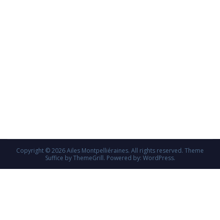
Copyright © 2026
Ailes Montpelliéraines
. All rights reserved. Theme
Suffice
by ThemeGrill. Powered by:
WordPress
.