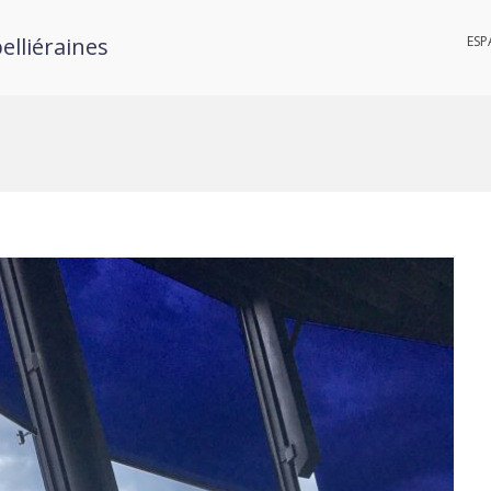
elliéraines
ESP