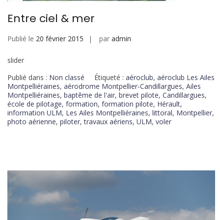
Entre ciel & mer
Publié le
20 février 2015
par
admin
slider
Publié dans :
Non classé
Étiqueté :
aéroclub
,
aéroclub Les Ailes
Montpelliéraines
,
aérodrome Montpellier-Candillargues
,
Ailes
Montpelliéraines
,
baptême de l'air
,
brevet pilote
,
Candillargues
,
école de pilotage
,
formation
,
formation pilote
,
Hérault
,
information ULM
,
Les Ailes Montpelliéraines
,
littoral
,
Montpellier
,
photo aérienne
,
piloter
,
travaux aériens
,
ULM
,
voler