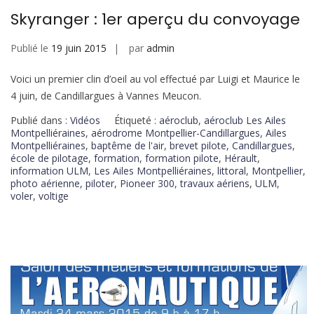
Skyranger : 1er aperçu du convoyage
Publié le
19 juin 2015
par
admin
Voici un premier clin d’oeil au vol effectué par Luigi et Maurice le
4 juin, de Candillargues à Vannes Meucon.
Publié dans :
Vidéos
Étiqueté :
aéroclub
,
aéroclub Les Ailes
Montpelliéraines
,
aérodrome Montpellier-Candillargues
,
Ailes
Montpelliéraines
,
baptême de l'air
,
brevet pilote
,
Candillargues
,
école de pilotage
,
formation
,
formation pilote
,
Hérault
,
information ULM
,
Les Ailes Montpelliéraines
,
littoral
,
Montpellier
,
photo aérienne
,
piloter
,
Pioneer 300
,
travaux aériens
,
ULM
,
voler
,
voltige