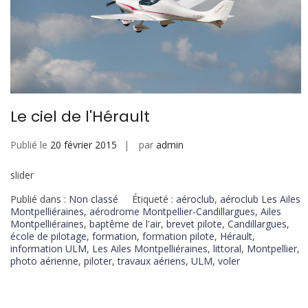
Le ciel de l'Hérault
Publié le
20 février 2015
par
admin
slider
Publié dans :
Non classé
Étiqueté :
aéroclub
,
aéroclub Les Ailes
Montpelliéraines
,
aérodrome Montpellier-Candillargues
,
Ailes
Montpelliéraines
,
baptême de l'air
,
brevet pilote
,
Candillargues
,
école de pilotage
,
formation
,
formation pilote
,
Hérault
,
information ULM
,
Les Ailes Montpelliéraines
,
littoral
,
Montpellier
,
photo aérienne
,
piloter
,
travaux aériens
,
ULM
,
voler