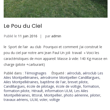
Le Pou du Ciel
Publié le
11 juin 2016
par
admin
le Sport de l’air au club Pourquoi et comment j’ai construit le
pou du ciel par notre ami Jean Paul Un joli travail » Voici les
caractéristiques de mon appareil: Masse à vide: 140 Kg masse en
charge (pilote +carburant)
Publié dans :
Témoignages
Étiqueté :
aéroclub
,
aéroclub Les
Ailes Montpelliéraines
,
aérodrome Montpellier-Candillargues
,
Ailes Montpelliéraines
,
baptême de l'air
,
brevet pilote
,
Candillargues
,
école de pilotage
,
école de voltige
,
formation
,
formation pilote
,
Hérault
,
information ULM
,
Les Ailes
Montpelliéraines
,
littoral
,
Montpellier
,
photo aérienne
,
piloter
,
travaux aériens
,
ULM
,
voler
,
voltige