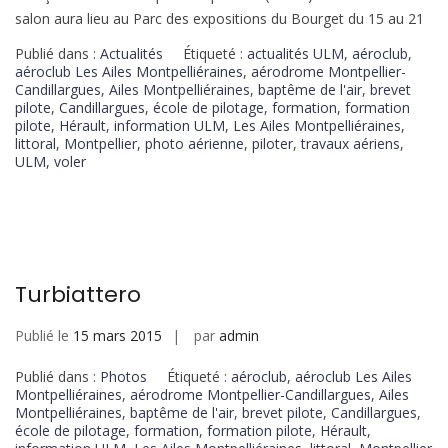
salon aura lieu au Parc des expositions du Bourget du 15 au 21
Publié dans :
Actualités
Étiqueté :
actualités ULM
,
aéroclub
,
aéroclub Les Ailes Montpelliéraines
,
aérodrome Montpellier-
Candillargues
,
Ailes Montpelliéraines
,
baptême de l'air
,
brevet
pilote
,
Candillargues
,
école de pilotage
,
formation
,
formation
pilote
,
Hérault
,
information ULM
,
Les Ailes Montpelliéraines
,
littoral
,
Montpellier
,
photo aérienne
,
piloter
,
travaux aériens
,
ULM
,
voler
Turbiattero
Publié le
15 mars 2015
par
admin
Publié dans :
Photos
Étiqueté :
aéroclub
,
aéroclub Les Ailes
Montpelliéraines
,
aérodrome Montpellier-Candillargues
,
Ailes
Montpelliéraines
,
baptême de l'air
,
brevet pilote
,
Candillargues
,
école de pilotage
,
formation
,
formation pilote
,
Hérault
,