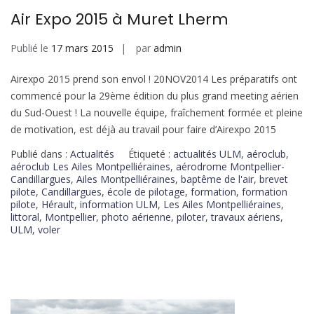
Air Expo 2015 à Muret Lherm
Publié le
17 mars 2015
par
admin
Airexpo 2015 prend son envol ! 20NOV2014 Les préparatifs ont
commencé pour la 29ème édition du plus grand meeting aérien
du Sud-Ouest ! La nouvelle équipe, fraîchement formée et pleine
de motivation, est déjà au travail pour faire d’Airexpo 2015
Publié dans :
Actualités
Étiqueté :
actualités ULM
,
aéroclub
,
aéroclub Les Ailes Montpelliéraines
,
aérodrome Montpellier-
Candillargues
,
Ailes Montpelliéraines
,
baptême de l'air
,
brevet
pilote
,
Candillargues
,
école de pilotage
,
formation
,
formation
pilote
,
Hérault
,
information ULM
,
Les Ailes Montpelliéraines
,
littoral
,
Montpellier
,
photo aérienne
,
piloter
,
travaux aériens
,
ULM
,
voler