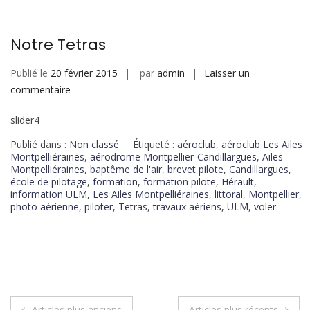
Notre Tetras
Publié le
20 février 2015
par
admin
Laisser un
commentaire
slider4
Publié dans :
Non classé
Étiqueté :
aéroclub
,
aéroclub Les Ailes
Montpelliéraines
,
aérodrome Montpellier-Candillargues
,
Ailes
Montpelliéraines
,
baptême de l'air
,
brevet pilote
,
Candillargues
,
école de pilotage
,
formation
,
formation pilote
,
Hérault
,
information ULM
,
Les Ailes Montpelliéraines
,
littoral
,
Montpellier
,
photo aérienne
,
piloter
,
Tetras
,
travaux aériens
,
ULM
,
voler
Articles plus anciens
Articles plus récents