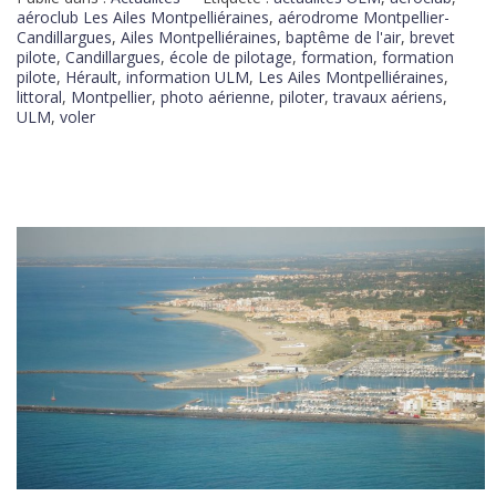
aéroclub Les Ailes Montpelliéraines
,
aérodrome Montpellier-
Candillargues
,
Ailes Montpelliéraines
,
baptême de l'air
,
brevet
pilote
,
Candillargues
,
école de pilotage
,
formation
,
formation
pilote
,
Hérault
,
information ULM
,
Les Ailes Montpelliéraines
,
littoral
,
Montpellier
,
photo aérienne
,
piloter
,
travaux aériens
,
ULM
,
voler