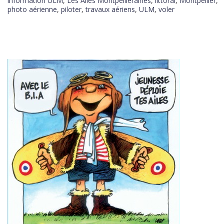
information ULM
,
Les Ailes Montpelliéraines
,
littoral
,
Montpellier
,
photo aérienne
,
piloter
,
travaux aériens
,
ULM
,
voler