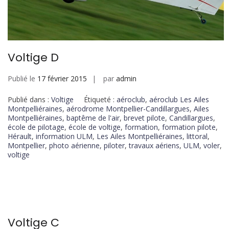
Voltige D
Publié le
17 février 2015
par
admin
Publié dans :
Voltige
Étiqueté :
aéroclub
,
aéroclub Les Ailes
Montpelliéraines
,
aérodrome Montpellier-Candillargues
,
Ailes
Montpelliéraines
,
baptême de l'air
,
brevet pilote
,
Candillargues
,
école de pilotage
,
école de voltige
,
formation
,
formation pilote
,
Hérault
,
information ULM
,
Les Ailes Montpelliéraines
,
littoral
,
Montpellier
,
photo aérienne
,
piloter
,
travaux aériens
,
ULM
,
voler
,
voltige
Voltige C