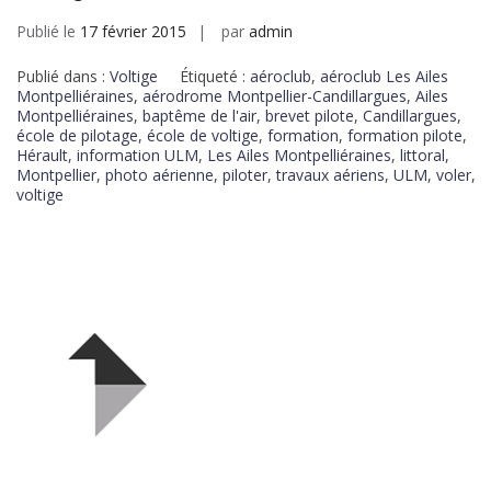
Publié le
17 février 2015
par
admin
Publié dans :
Voltige
Étiqueté :
aéroclub
,
aéroclub Les Ailes
Montpelliéraines
,
aérodrome Montpellier-Candillargues
,
Ailes
Montpelliéraines
,
baptême de l'air
,
brevet pilote
,
Candillargues
,
école de pilotage
,
école de voltige
,
formation
,
formation pilote
,
Hérault
,
information ULM
,
Les Ailes Montpelliéraines
,
littoral
,
Montpellier
,
photo aérienne
,
piloter
,
travaux aériens
,
ULM
,
voler
,
voltige