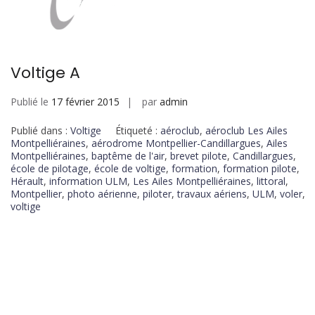
Voltige A
Publié le
17 février 2015
par
admin
Publié dans :
Voltige
Étiqueté :
aéroclub
,
aéroclub Les Ailes
Montpelliéraines
,
aérodrome Montpellier-Candillargues
,
Ailes
Montpelliéraines
,
baptême de l'air
,
brevet pilote
,
Candillargues
,
école de pilotage
,
école de voltige
,
formation
,
formation pilote
,
Hérault
,
information ULM
,
Les Ailes Montpelliéraines
,
littoral
,
Montpellier
,
photo aérienne
,
piloter
,
travaux aériens
,
ULM
,
voler
,
voltige