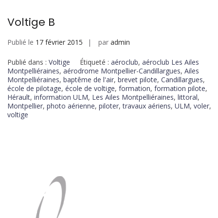
Voltige B
Publié le
17 février 2015
par
admin
Publié dans :
Voltige
Étiqueté :
aéroclub
,
aéroclub Les Ailes
Montpelliéraines
,
aérodrome Montpellier-Candillargues
,
Ailes
Montpelliéraines
,
baptême de l'air
,
brevet pilote
,
Candillargues
,
école de pilotage
,
école de voltige
,
formation
,
formation pilote
,
Hérault
,
information ULM
,
Les Ailes Montpelliéraines
,
littoral
,
Montpellier
,
photo aérienne
,
piloter
,
travaux aériens
,
ULM
,
voler
,
voltige