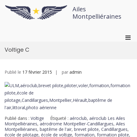
Ailes
Montpelliéraines
Voltige C
Publié le
17 février 2015
par
admin
Publié dans :
Voltige
Étiqueté :
aéroclub
,
aéroclub Les Ailes
Montpelliéraines
,
aérodrome Montpellier-Candillargues
,
Ailes
Montpelliéraines
,
baptême de l'air
,
brevet pilote
,
Candillargues
,
école de pilotage
,
école de voltige
,
formation
,
formation pilote
,