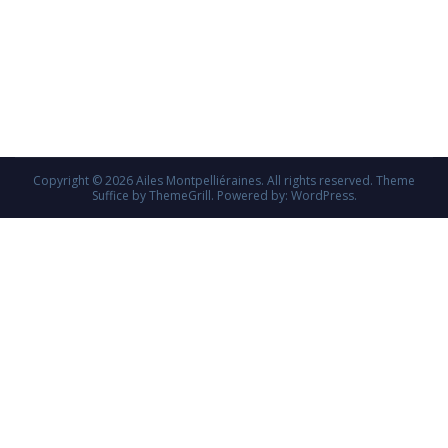
Copyright © 2026
Ailes Montpelliéraines
. All rights reserved. Theme
Suffice
by ThemeGrill. Powered by:
WordPress
.