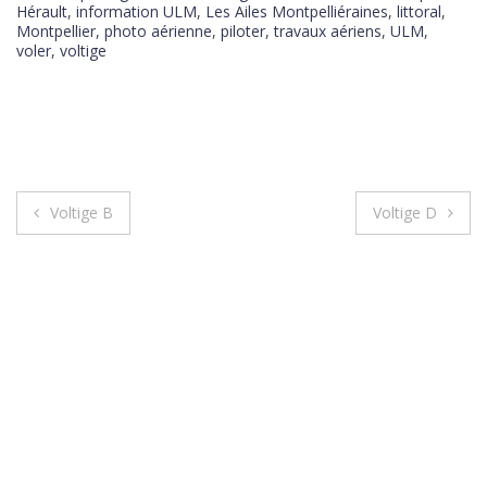
Hérault
,
information ULM
,
Les Ailes Montpelliéraines
,
littoral
,
Montpellier
,
photo aérienne
,
piloter
,
travaux aériens
,
ULM
,
voler
,
voltige
Voltige B
Voltige D