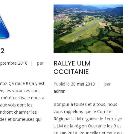
52
RALLYE ULM
eptembre 2018
par
OCCITANIE
°52 Ça roule !! Ça y est
Publié le
30 mai 2018
par
rée, les vacances sont
admin
la météo estivale nous a
Bonjour à toutes et à tous, nous
aux vols dont les
vous rappelons que le Comité
endront charmer les
Régional ULM organise le 1er rallye
ides et brumeuses qui
ULM de la région Occitanie les 9 et
10 Juin 2018. Pour celles et ceux qui