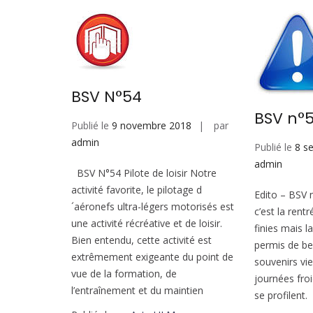
BSV N°54
BSV n°
Publié le
9 novembre 2018
par
admin
Publié le
8 s
admin
BSV N°54 Pilote de loisir Notre
activité favorite, le pilotage d
Edito – BSV n
´aéronefs ultra-légers motorisés est
c’est la rent
une activité récréative et de loisir.
finies mais 
Bien entendu, cette activité est
permis de be
extrêmement exigeante du point de
souvenirs vi
vue de la formation, de
journées fro
l’entraînement et du maintien
se profilent.