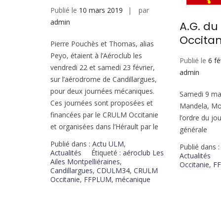
Publié le
10 mars 2019
par
admin
A.G. d
Occitan
Pierre Pouchès et Thomas, alias
Peyo, étaient à l’Aéroclub les
Publié le
6 fé
vendredi 22 et samedi 23 février,
admin
sur l’aérodrome de Candillargues,
pour deux journées mécaniques.
Samedi 9 ma
Ces journées sont proposées et
Mandela, Mon
financées par le CRULM Occitanie
l’ordre du jo
et organisées dans l’Hérault par le
générale
Publié dans :
Actu ULM
,
Publié dans 
Actualités
Étiqueté :
aéroclub Les
Actualités
Ailes Montpelliéraines
,
Occitanie
,
F
Candillargues
,
CDULM34
,
CRULM
Occitanie
,
FFPLUM
,
mécanique