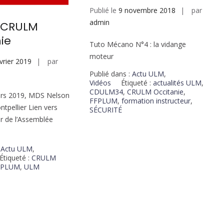
Publié le
9 novembre 2018
par
admin
u CRULM
ie
Tuto Mécano N°4 : la vidange
moteur
vrier 2019
par
Publié dans :
Actu ULM
,
Vidéos
Étiqueté :
actualités ULM
,
CDULM34
,
CRULM Occitanie
,
rs 2019, MDS Nelson
FFPLUM
,
formation instructeur
,
tpellier Lien vers
SÉCURITÉ
ur de l’Assemblée
:
Actu ULM
,
Étiqueté :
CRULM
FPLUM
,
ULM