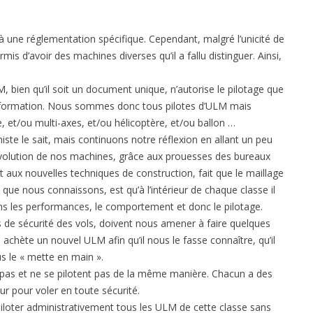
 une réglementation spécifique. Cependant, malgré l’unicité de
s d’avoir des machines diverses qu’il a fallu distinguer. Ainsi,
, bien qu’il soit un document unique, n’autorise le pilotage que
la formation. Nous sommes donc tous pilotes d’ULM mais
, et/ou multi-axes, et/ou hélicoptère, et/ou ballon …
ste le sait, mais continuons notre réflexion en allant un peu
’évolution de nos machines, grâce aux prouesses des bureaux
 aux nouvelles techniques de construction, fait que le maillage
, que nous connaissons, est qu’à l’intérieur de chaque classe il
ns les performances, le comportement et donc le pilotage.
s de sécurité des vols, doivent nous amener à faire quelques
 achète un nouvel ULM afin qu’il nous le fasse connaître, qu’il
us le « mette en main ».
 pas et ne se pilotent pas de la même manière. Chacun a des
eur pour voler en toute sécurité.
 piloter administrativement tous les ULM de cette classe sans