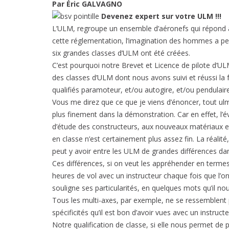
Par Éric GALVAGNO
Devenez expert sur votre ULM !!!
L’ULM, regroupe un ensemble d’aéronefs qui répond à
cette réglementation, l’imagination des hommes a permi
six grandes classes d’ULM ont été créées.
C’est pourquoi notre Brevet et Licence de pilote d’ULM
des classes d’ULM dont nous avons suivi et réussi 
qualifiés paramoteur, et/ou autogire, et/ou pendulaire
Vous me direz que ce que je viens d’énoncer, tout ulmi
plus finement dans la démonstration. Car en effet, l
d’étude des constructeurs, aux nouveaux matériaux et
en classe n’est certainement plus assez fin. La réalité
peut y avoir entre les ULM de grandes différences da
Ces différences, si on veut les appréhender en terme
heures de vol avec un instructeur chaque fois que l’on
souligne ses particularités, en quelques mots qu’il no
Tous les multi-axes, par exemple, ne se ressemblent
spécificités qu’il est bon d’avoir vues avec un instruct
Notre qualification de classe, si elle nous permet de