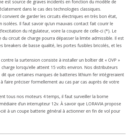
e est source de graves incidents en fonction du modèle de
u éclatement dans le cas des technologies classiques.
 convient de garder les circuits électriques en très bon état,
isolées. Il faut savoir qu’un mauvais contact fait courir le
’excitation du régulateur, voire la coupure de celle-ci (*). Le
e du circuit de charge pourra dépasser la limite admissible. Il est
s breakers de basse qualité, les portes fusibles bricolés, et les
contre la surtension consiste à installer un boîtier dit « OVP »
 charge lorsqu’elle atteint 15 volts environ. Nos distributeurs
t que certaines marques de batteries lithium fer intégreraient
est à faire préciser formellement au cas par cas auprès de votre
ent tous nos moteurs 4 temps, il faut surveiller la borne
intermédiaire d’un interrupteur 12v. À savoir que LORAVIA propose
ocié à un coupe batterie général à actionner en fin de vol pour