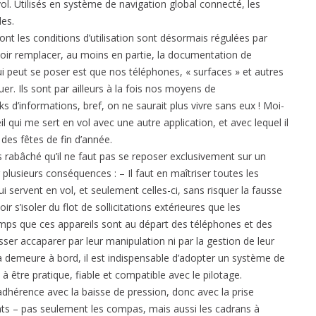
ol. Utilisés en système de navigation global connecté, les
les.
nt les conditions d’utilisation sont désormais régulées par
ir remplacer, au moins en partie, la documentation de
i peut se poser est que nos téléphones, « surfaces » et autres
er. Ils sont par ailleurs à la fois nos moyens de
d’informations, bref, on ne saurait plus vivre sans eux ! Moi-
l qui me sert en vol avec une autre application, et avec lequel il
des fêtes de fin d’année.
is rabâché qu’il ne faut pas se reposer exclusivement sur un
plusieurs conséquences : – Il faut en maîtriser toutes les
ui servent en vol, et seulement celles-ci, sans risquer la fausse
ir s’isoler du flot de sollicitations extérieures que les
mps que ces appareils sont au départ des téléphones et des
isser accaparer par leur manipulation ni par la gestion de leur
 demeure à bord, il est indispensable d’adopter un système de
être pratique, fiable et compatible avec le pilotage.
dhérence avec la baisse de pression, donc avec la prise
ents – pas seulement les compas, mais aussi les cadrans à