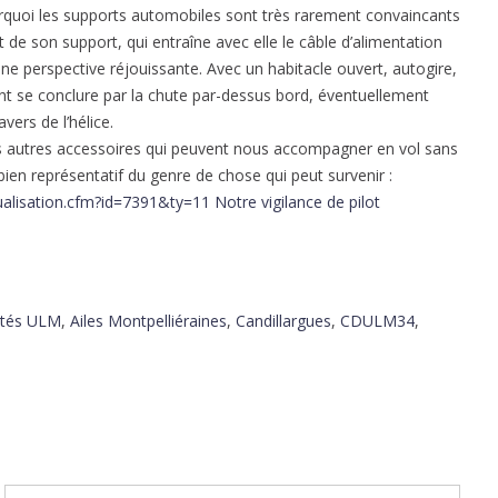
urquoi les supports automobiles sont très rarement convaincants
t de son support, qui entraîne avec elle le câble d’alimentation
 une perspective réjouissante. Avec un habitacle ouvert, autogire,
nt se conclure par la chute par-dessus bord, éventuellement
ers de l’hélice.
es autres accessoires qui peuvent nous accompagner en vol sans
bien représentatif du genre de chose qui peut survenir :
lisation.cfm?id=7391&ty=11 Notre vigilance de pilot
ités ULM
,
Ailes Montpelliéraines
,
Candillargues
,
CDULM34
,