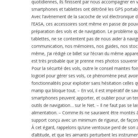
quotidiennes, ils finissent par nous accompagner en v
smartphones et tablettes ont détrôné les GPS portab
Avec l’avènement de la sacoche de vol électronique do
l’EASA, ces accessoires sont même en passe de pouvo
préparation des vols et de navigation. Le problème qu
tablettes, ne se contentent pas de nous aider à navigu
communication, nos mémoires, nos guides, nos stocks 
même, j’ai rédigé ce billet sur l’écran du même apparei
est très probable que je prenne mes photos souvenir 
Pour la sécurité des vols, outre le conseil maintes fo
logiciel pour gérer ses vols, ce phénomène peut avoir 
fonctionnalités pour exploiter sans hésitation celles q
manip qui bloque tout. – En vol, il est impératif de savo
smartphones peuvent apporter, et oublier pour un te
outils de navigation… sur le Net. – Il ne faut pas se la
alimentation. – Comme ils ne sauraient être montés à
support conçu avec un minimum de rigueur, de façon à 
À cet égard, rappelons qu’une ventouse perd de son a
d’altitude, et que les aimants perturbent les instrum