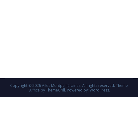
Copyright © 2026
Ailes Montpelliéraines
. All rights reserved. Theme
Suffice
by ThemeGrill. Powered by:
WordPress
.