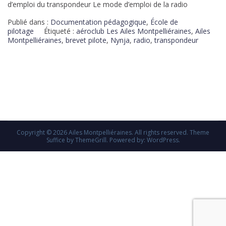
d’emploi du transpondeur Le mode d’emploi de la radio
Publié dans :
Documentation pédagogique
,
École de
pilotage
Étiqueté :
aéroclub Les Ailes Montpelliéraines
,
Ailes
Montpelliéraines
,
brevet pilote
,
Nynja
,
radio
,
transpondeur
Copyright © 2026
Ailes Montpelliéraines
. All rights reserved. Theme
Suffice
by ThemeGrill. Powered by:
WordPress
.