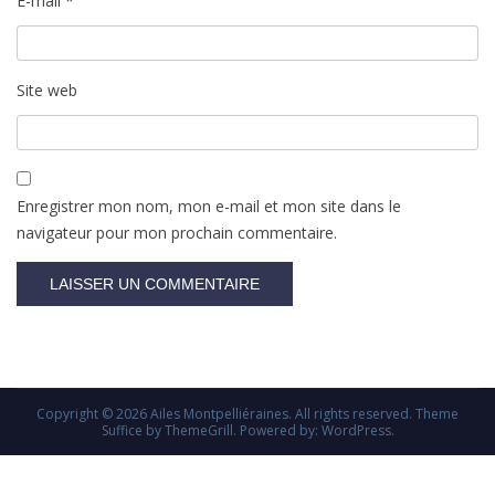
E-mail
*
Site web
Enregistrer mon nom, mon e-mail et mon site dans le
navigateur pour mon prochain commentaire.
Copyright © 2026
Ailes Montpelliéraines
. All rights reserved. Theme
Suffice
by ThemeGrill. Powered by:
WordPress
.