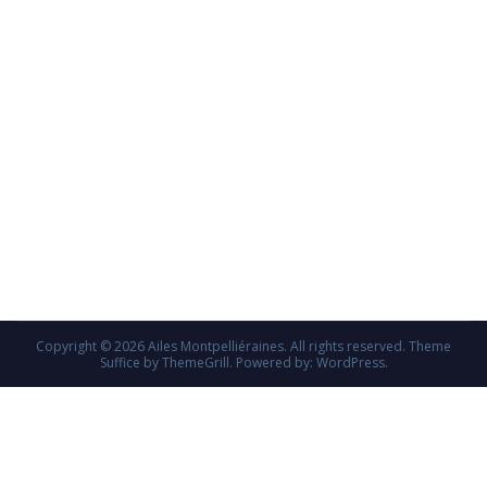
Copyright © 2026
Ailes Montpelliéraines
. All rights reserved. Theme
Suffice
by ThemeGrill. Powered by:
WordPress
.